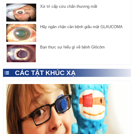
Xử trí cấp cứu chấn thương mắt
Hãy ngăn chặn căn bệnh giấu mặt GLAUCOMA
Bạn thực sự hiểu gì về bệnh Glôcôm
CÁC TẬT KHÚC XẠ