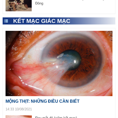
Đông
KẾT MẠC GIÁC MẠC
MỘNG THỊT: NHỮNG ĐIỀU CẦN BIẾT
14:33 10/08/2021
Đau mắt đỏ (viêm kết mạc)