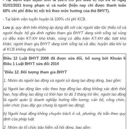
01/01/2021 trong phạm vi cả nước (hiện nay chỉ được thanh toán
60% chi phí điều trị nội trú theo mức hưởng của thẻ BHYT).
- Tại bệnh viện tuyến huyện là 100% chi phí KCB.
Lưu ý,
quy định trên không áp dụng đối với các người dân tộc thiểu số và
người thuộc hộ gia đình nghèo tham gia BHYT đang sinh sống tại vùng
có điều kiện KT-XH khó khăn, vùng có điều kiện KT-XH đặc biệt khó
khăn; người tham gia BHYT đang sinh sống tại xã đảo, huyện đảo khi tự
đi KCB không đúng tuyến.
Điều 12 Luật BHYT 2008 đã được sửa đổi, bổ sung bởi Khoản 6
Điều 1 Luật BHYT sửa đổi 2014
"Điều 12. Đối tượng tham gia BHYT
1. Nhóm do người lao động và người sử dụng lao động đóng, bao gồm:
a) Người lao động làm việc theo hợp đồng lao động không xác định thời
hạn, hợp đồng lao động có thời hạn từ đủ 3 tháng trở lên; người lao động
là người quản lý doanh nghiệp hưởng tiền lương; cán bộ, công chức,
viên chức (sau đây gọi chung là người lao động);
b) Người hoạt động không chuyên trách ở xã, phường, thị trấn theo quy
định của pháp luật.
2. Nhóm do tổ chức bảo hiểm xã hội đóng, bao gồm: