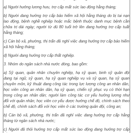
a) Người hưởng lương hưu, trợ cấp mất sức lao động hằng tháng;
b) Người đang hưởng trợ cấp bảo hiểm xã hội hằng tháng do bị tai nạn
lao động, bệnh nghề nghiệp hoặc mắc bệnh thuộc danh mục bệnh cần
chữa trị dài ngày; người từ đủ 80 tuổi trở lên đang hưởng trợ cấp tuất
hằng tháng;
c) Cán bộ xã, phường, thị trấn đã nghỉ việc đang hưởng trợ cấp bảo hiểm
xã hội hằng tháng;
d) Người đang hưởng trợ cấp thất nghiệp.
3. Nhóm do ngân sách nhà nước đóng, bao gồm:
a) Sỹ quan, quân nhân chuyên nghiệp, hạ sỹ quan, binh sỹ quân đội
đang tại ngũ; sỹ quan, hạ sỹ quan nghiệp vụ và sỹ quan, hạ sỹ quan
chuyên môn, kỹ thuật đang công tác trong lực lượng công an nhân dân,
học viên công an nhân dân, hạ sỹ quan, chiến sỹ phục vụ có thời hạn
trong công an nhân dân; người làm công tác cơ yếu hưởng lương như
đối với quân nhân; học viên cơ yếu được hưởng chế độ, chính sách theo
chế độ, chính sách đối với học viên ở các trường quân đội, công an;
b) Cán bộ xã, phường, thị trấn đã nghỉ việc đang hưởng trợ cấp hằng
tháng từ ngân sách nhà nước;
c) Người đã thôi hưởng trợ cấp mất sức lao động đang hưởng trợ cấp