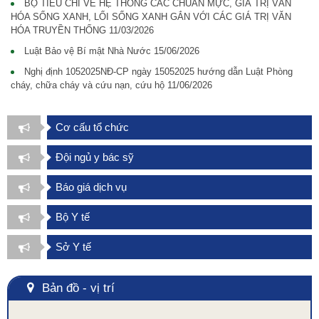
BỘ TIÊU CHÍ VỀ HỆ THỐNG CÁC CHUẨN MỰC, GIÁ TRỊ VĂN
HÓA SỐNG XANH, LỐI SỐNG XANH GẮN VỚI CÁC GIÁ TRỊ VĂN
HÓA TRUYỀN THỐNG
11/03/2026
Luật Bảo vệ Bí mật Nhà Nước
15/06/2026
Nghị định 1052025NĐ-CP ngày 15052025 hướng dẫn Luật Phòng
cháy, chữa cháy và cứu nạn, cứu hộ
11/06/2026
Cơ cấu tổ chức
Đội ngủ y bác sỹ
Báo giá dịch vụ
Bộ Y tế
Sở Y tế
Bản đồ - vị trí