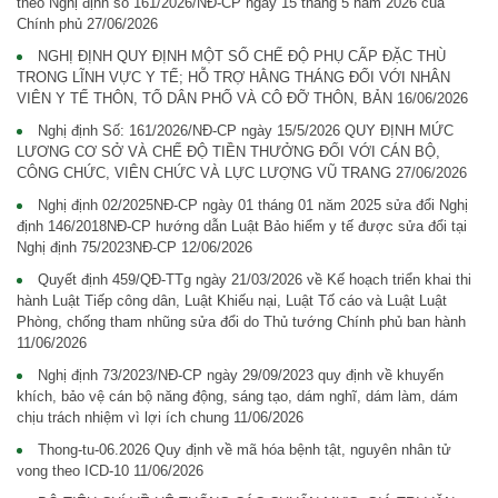
theo Nghị định số 161/2026/NĐ-CP ngày 15 tháng 5 năm 2026 của
Chính phủ
27/06/2026
NGHỊ ĐỊNH QUY ĐỊNH MỘT SỐ CHẾ ĐỘ PHỤ CẤP ĐẶC THÙ
TRONG LĨNH VỰC Y TẾ; HỖ TRỢ HẰNG THÁNG ĐỐI VỚI NHÂN
VIÊN Y TẾ THÔN, TỔ DÂN PHỐ VÀ CÔ ĐỠ THÔN, BẢN
16/06/2026
Nghị định Số: 161/2026/NĐ-CP ngày 15/5/2026 QUY ĐỊNH MỨC
LƯƠNG CƠ SỞ VÀ CHẾ ĐỘ TIỀN THƯỞNG ĐỐI VỚI CÁN BỘ,
CÔNG CHỨC, VIÊN CHỨC VÀ LỰC LƯỢNG VŨ TRANG
27/06/2026
Nghị định 02/2025NĐ-CP ngày 01 tháng 01 năm 2025 sửa đổi Nghị
định 146/2018NĐ-CP hướng dẫn Luật Bảo hiểm y tế được sửa đổi tại
Nghị định 75/2023NĐ-CP
12/06/2026
Quyết định 459/QĐ-TTg ngày 21/03/2026 về Kế hoạch triển khai thi
hành Luật Tiếp công dân, Luật Khiếu nại, Luật Tố cáo và Luật Luật
Phòng, chống tham nhũng sửa đổi do Thủ tướng Chính phủ ban hành
11/06/2026
Nghị định 73/2023/NĐ-CP ngày 29/09/2023 quy định về khuyến
khích, bảo vệ cán bộ năng động, sáng tạo, dám nghĩ, dám làm, dám
chịu trách nhiệm vì lợi ích chung
11/06/2026
Thong-tu-06.2026 Quy định về mã hóa bệnh tật, nguyên nhân tử
vong theo ICD-10
11/06/2026