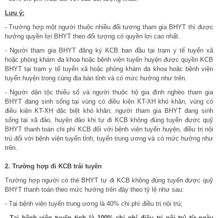
Lưu ý:
- Trường hợp một người thuộc nhiều đối tượng tham gia BHYT thì được
hưởng quyền lợi BHYT theo đối tượng có quyền lợi cao nhất.
- Người tham gia BHYT đăng ký KCB ban đầu tại trạm y tế tuyến xã
hoặc phòng khám đa khoa hoặc bệnh viện tuyến huyện được quyền KCB
BHYT tại trạm y tế tuyến xã hoặc phòng khám đa khoa hoặc bệnh viện
tuyến huyện trong cùng địa bàn tỉnh và có mức hưởng như trên.
- Người dân tộc thiểu số và người thuộc hộ gia đình nghèo tham gia
BHYT đang sinh sống tại vùng có điều kiện KT-XH khó khăn, vùng có
điều kiện KT-XH đặc biệt khó khăn; người tham gia BHYT đang sinh
sống tại xã đảo, huyện đảo khi tự đi KCB không đúng tuyến được quỹ
BHYT thanh toán chi phí KCB đối với bệnh viện tuyến huyện, điều trị nội
trú đối với bệnh viện tuyến tỉnh, tuyến trung ương và có mức hưởng như
trên.
2. Trường hợp đi KCB trái tuyến
Trường hợp người có thẻ BHYT tự đi KCB không đúng tuyến được quỹ
BHYT thanh toán theo mức hưởng trên đây theo tỷ lệ như sau:
- Tại bệnh viện tuyến trung ương là 40% chi phí điều trị nội trú;
- Tại bệnh viện tuyến tỉnh là 100% chi phí điều trị nội trú từ ngày