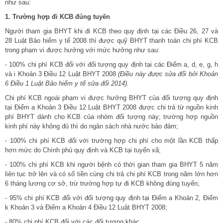
như sau:
1. Trường hợp đi KCB đúng tuyến
Người tham gia BHYT khi đi KCB theo quy định tại các Điều 26, 27 và
28
Luật Bảo hiểm y tế 2008
thì được quỹ BHYT thanh toán chi phí KCB
trong phạm vi được hưởng với mức hưởng như sau:
- 100% chi phí KCB đối với đối tượng quy định tại các Điểm a, d, e, g, h
và i Khoản 3 Điều 12 Luật BHYT 2008
(Điều này được sửa đổi bởi Khoản
6 Điều 1 Luật Bảo hiểm y tế sửa đổi 2014).
Chi phí KCB ngoài phạm vi được hưởng BHYT của đối tượng quy định
tại Điểm a Khoản 3 Điều 12 Luật BHYT 2008 được chi trả từ nguồn kinh
phí BHYT dành cho KCB của nhóm đối tượng này; trường hợp nguồn
kinh phí này không đủ thì do ngân sách nhà nước bảo đảm;
- 100% chi phí KCB đối với trường hợp chi phí cho một lần KCB thấp
hơn mức do Chính phủ quy định và KCB tại tuyến xã;
- 100% chi phí KCB khi người bệnh có thời gian tham gia BHYT 5 năm
liên tục trở lên và có số tiền cùng chi trả chi phí KCB trong năm lớn hơn
6 tháng lương cơ sở, trừ trường hợp tự đi KCB không đúng tuyến;
- 95% chi phí KCB đối với đối tượng quy định tại Điểm a Khoản 2, Điểm
k Khoản 3 và Điểm a Khoản 4 Điều 12 Luật BHYT 2008;
- 80% chi phí KCB đối với các đối tượng khác.