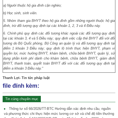
a) Người thuộc hộ gia đình cận nghèo;
b) Học sinh, sinh viên.
5. Nhóm tham gia BHYT theo hộ gia đình gồm những người thuộc hộ gia
đình, trừ đối tượng quy định tại các khoản 1, 2, 3 và 4 Điều này.
6. Chính phủ quy định các đối tượng khác ngoài các đối tượng quy định
tại các khoản 3, 4 và 5 Điều này; quy định việc cấp thẻ BHYT đối với đối
tượng do Bộ Quốc phòng, Bộ Công an quản lý và đối tượng quy định tại
điểm 1 khoản 3 Điều này; quy định lộ trình thực hiện BHYT, phạm vi
quyền lợi, mức hưởng BHYT, khám bệnh, chữa bệnh BHYT, quản lý, sử
dụng phần kinh phí dành cho khám bệnh, chữa bệnh BHYT, giám định
BHYT, thanh toán, quyết toán BHYT đối với các đối tượng quy định tại
điểm a khoản 3 Điều này."
Thanh Lợi- Tin tức pháp luật
file đính kèm:
Tin cùng chuyên mục
Thông tư số 66/2026/TT-BTC Hướng dẫn xác định nhu cầu, nguồn
và phương thức chi thực hiện mức lương cơ sở và chế độ tiền thưởng