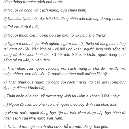
hằng tháng từ ngân sách nhà nước;
d) Người có công với cách mạng, cựu chiến binh;
đ) Đại biểu Quốc hội, đại biểu Hội đồng nhân dân các cấp đương nhiệm;
e) Trẻ em dưới 6 tuổi;
g) Người thuộc diện hưởng trợ cấp bảo trợ xã hội hằng tháng;
h) Người thuộc hộ gia đình nghèo; người dân tộc thiểu số đang sinh sống
tại vùng có điều kiện kinh tế - xã hội khó khăn; người đang sinh sống tại
vùng có điều kiện kinh tế - xã hội đặc biệt khó khăn; người đang sinh
sống tại xã đảo, huyện đảo;
i) Thân nhân của người có công với cách mạng là cha đẻ, mẹ đẻ, vợ
hoặc chồng, con của liệt sỹ; người có công nuôi dưỡng liệt sỹ;
k) Thân nhân của người có công với cách mạng, trừ các đối tượng quy
định tại điểm i khoản này;
l) Thân nhân của các đối tượng quy định tại điểm a khoản 3 Điều này;
m) Người đã hiến bộ phận cơ thể người theo quy định của pháp luật;
n) Người nước ngoài đang học tập tại Việt Nam được cấp học bổng từ
ngân sách của Nhà nước Việt Nam.
4. Nhóm được ngân sách nhà nước hỗ trợ mức đóng, bao gồm: