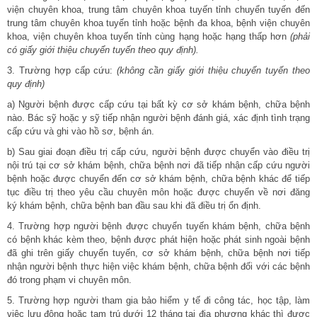
viện chuyên khoa, trung tâm chuyên khoa tuyến tỉnh chuyển tuyến đến
trung tâm chuyên khoa tuyến tỉnh hoặc bệnh đa khoa, bệnh viện chuyên
khoa, viện chuyên khoa tuyến tỉnh cùng hạng hoặc hạng thấp hơn
(phải
có gi
ấ
y giới thiệu chuyể
n tuyến theo quy định).
3. Trường hợp cấp cứu:
(khôn
g
cần giấy
giới thiệu chuyể
n tuyế
n theo
quy định)
a) Người bệnh được cấp cứu tại bất kỳ cơ sở khám bệnh, chữa bệnh
nào. Bác sỹ hoặc y sỹ tiếp nhận người bệnh đánh giá, xác định tình trạng
cấp cứu và ghi vào hồ sơ, bệnh án.
b) Sau giai đoạn điều trị cấp cứu, người bệnh được chuyển vào điều trị
nội trú tại cơ sở khám bệnh, chữa bệnh nơi đã tiếp nhận cấp cứu người
bệnh hoặc được chuyển đến cơ sở khám bệnh, chữa bệnh khác để tiếp
tục điều trị theo yêu cầu chuyên môn hoặc được chuyển về nơi đăng
ký khám bệnh, chữa bệnh ban đầu sau khi đã điều trị ổn định.
4. Trường hợp người bệnh được chuyển tuyến khám bệnh, chữa bệnh
có bệnh khác kèm theo, bệnh được phát hiện hoặc phát sinh ngoài bệnh
đã ghi trên giấy chuyển tuyến, cơ sở khám bệnh, chữa bệnh nơi tiếp
nhận người bệnh thực hiện việc khám bệnh, chữa bệnh đối với các bệnh
đó trong phạm vi chuyên môn.
5. Trường hợp người tham gia bảo hiểm y tế đi công tác, học tập, làm
việc lưu động hoặc tạm trú dưới 12 tháng tại địa phương khác thì được