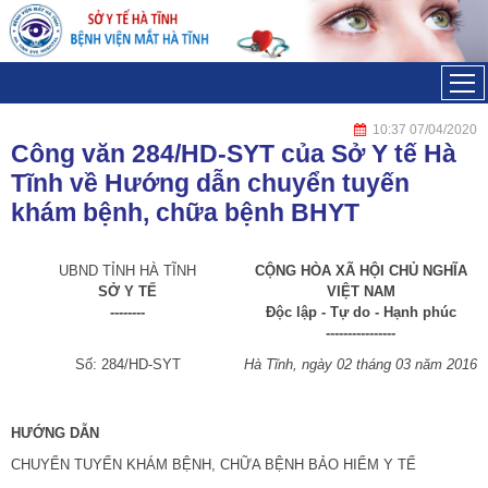
Đã kết nối EMC
10:37 07/04/2020
Công văn 284/HD-SYT của Sở Y tế Hà
Tĩnh về Hướng dẫn chuyển tuyến
khám bệnh, chữa bệnh BHYT
UBND TỈNH HÀ TĨNH
CỘNG HÒA XÃ HỘI CHỦ NGHĨA
SỞ Y TẾ
VIỆT NAM
--------
Độc lập - Tự do - Hạnh phúc
----------------
Số: 284/HD-SYT
Hà Tĩnh
, ngày 02
tháng 03
năm 2016
HƯỚNG DẪN
CHUYỂN TUYẾN KHÁM BỆNH, CHỮA BỆNH BẢO HIỂM Y TẾ