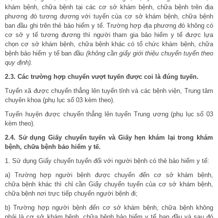
khám bệnh, chữa bệnh tại các cơ sở khám bệnh, chữa bệnh trên địa
phương đó tương đương với tuyến của cơ sở khám bệnh, chữa bệnh
ban đầu ghi trên thẻ bảo hiểm y tế. Trường hợp địa phương đó không có
cơ sở y tế tương đương thì người tham gia bảo hiểm y tế được lựa
chọn cơ sở khám bệnh, chữa bệnh khác có tổ chức khám bệnh, chữa
bệnh bảo hiểm y tế ban đầu
(không cầ
n giấy giới thiệu chuyể
n tuyến theo
quy định).
2.3. Các trường hợp
chuyể
n vượt
tuyến được coi là đúng tuyến.
Tuyến xã được chuyển thẳng lên tuyến tỉnh và các bệnh viện, Trung tâm
chuyên khoa (phụ lục số 03 kèm theo).
Tuyến huyện được chuyển thẳng lên tuyến Trung ương (phụ lục số 03
kèm theo).
2.4. Sử dụng Giấy chuyển tuyến và Giấy hẹn khám lại trong khám
bệnh, chữa bệnh bảo hiể
m y tế.
1. Sử dụng Giấy chuyển tuyến đối với người bệnh có thẻ bảo hiểm y tế:
a) Trường hợp người bệnh được chuyển đến cơ sở khám bệnh,
chữa bệnh khác thì chỉ cần Giấy chuyển tuyến của cơ sở khám bệnh,
chữa bệnh nơi trực tiếp chuyển người bệnh đi;
b) Trường hợp người bệnh đến cơ sở khám bệnh, chữa bệnh không
phải là cơ sở khám bệnh, chữa bệnh bảo hiểm y tế ban đầu và sau đó