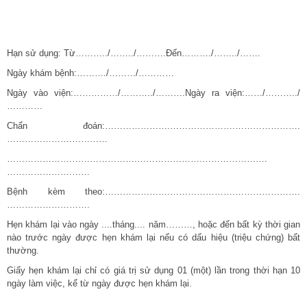
Hạn sử dụng: Từ………../……../……….Đến………./……../…….
Ngày khám bệnh:………./………/…………
Ngày vào viện:……………/………../……….Ngày ra viện:……/………../
…………
Chẩn đoán:………………….………………….………………….
………………….…………
………………….………………….………………….………………….
………………….……
Bệnh kèm theo:………………….………………….………………….
……………………….
Hẹn khám lại vào ngày ....tháng.... năm………, hoặc đến bất kỳ thời gian
nào trước ngày được hẹn khám lại nếu có dấu hiệu (triệu chứng) bất
thường.
Giấy hẹn khám lại chỉ có giá trị sử dụng 01 (một) lần trong thời hạn 10
ngày làm việc, kể từ ngày được hẹn khám lại.