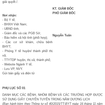
giải quyết./.
KT. GIÁM ĐỐC
PHÓ GIÁM ĐỐC
Nơi nhận:
- Bộ Y tế;
- BHXH Việt Nam;
- UBND tỉnh;
- Giám đốc và các PGĐ Sở;
Nguyễn Tuấn
- Bảo hiểm xã hội tỉnh (phối hợp);
- Các cơ sở khám, chữa bệnh
BHYT;
- Phòng Y tế huyện/ thành phố/ thị
xã;
- TTYTDP huyện, thị xã, thành phố;
- Website Ngành Y tế;
- Lưu VP, NVY.
Gửi bản giấy và điện tử
PHỤ LỤC SỐ 01
DANH MỤC CÁC BỆNH, NHÓM BỆNH VÀ CÁC TRƯỜNG HỢP ĐƯỢC
SỬ DỤNG GIẤY CHUYỂN TUYẾN TRONG NĂM DƯƠNG LỊCH
(Ban hành kèm theo Thông tư số
40/201
5/TT-BYT ngày 16 tháng 11
năm