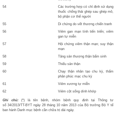
54
Các trường hợp có chỉ định sử dụng
thuốc chống thải ghép sau ghép mô,
bộ phận cơ thể người
55
Di chứng do vết thương chiến tranh
56
Viêm gan mạn tính tiến triển; viêm
gan tự miễn
57
Hội chứng viêm thận mạn; suy thận
mạn
58
Tăng sản thượng thận bẩm sinh
59
Thiểu sản thận
60
Chạy thận nhân tạo chu kỳ, thẩm
phân phúc mạc chu kỳ
61
Viêm xương tự miễn
62
Viêm cột sống dính khớp
Ghi chú:
(*) là tên bệnh, nhóm bệnh quy định tại Thông tư
số
34/2013/TT-BYT
ngày 28 tháng 10 năm 2013 của Bộ trưởng Bộ Y tế
ban hành Danh mục bệnh cần chữa trị dài ngày.