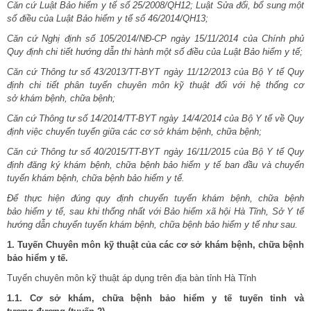
Căn cứ Luật Bảo hiểm y tế số
25/2008/QH12
; Luật Sửa đổi, bổ sung một
số điều của Luật Bảo hiểm y tế số
46/2014/QH13
;
Căn cứ Nghị định số
105/2014/NĐ-CP
ngày 15/11/2014 của Chính phủ
Q
uy
định chi tiết hướng dẫn thi hành một số điều của Luật Bảo
hiể
m y tế;
Căn cứ Thông tư số
43/2013/TT-BYT
ng
ày 11/12/2013 củ
a Bộ Y tế Q
uy
định chi tiết phân tuyến chuyên môn kỹ thuật đối với hệ thố
ng cơ
sở
khám bệnh, chữa bệnh;
Căn cứ Thông tư số
14/2014/TT-BYT
ngày 14/4/2014 của Bộ Y tế về Quy
định việc chuyể
n tuyến giữa các cơ sở
khám bệnh, chữa bệnh;
Căn cứ Thông tư số
40/2015/TT-BYT
ngày 16/11/2015 của Bộ Y tế Quy
định đăng ký khám bệnh, chữa
bệnh bả
o hiểm y tế ban
đầu và chuyể
n
tuyến khám bệnh, chữa bệnh bảo hiể
m y tế
.
Để
thực hiện đúng quy định chuyể
n tuyến khám bệnh, chữa
bệnh
bảo
hiể
m y tế, sau khi thống nhất với Bảo hiể
m xã hội Hà Tĩnh, Sở Y tế
hướng dẫn chuyể
n tuyế
n khám bệnh, chữa
bệnh bảo
hiể
m y tế
như sau.
1. Tuyến Chuyên môn kỹ thuật của các cơ sở khám bệnh, chữa bệnh
bảo hiểm y tế.
Tuyến chuyên môn kỹ thuật áp dụng trên địa bàn tỉnh Hà Tĩnh
1.1. Cơ sở khám, chữa bệnh bảo hiểm
y tế tuyến tỉnh
và