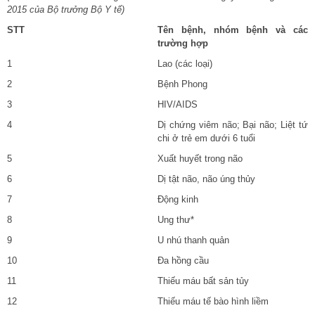
201
5 của
Bộ trưởng
Bộ Y tế)
STT
Tên bệnh, nhóm bệnh và các
trường hợp
1
Lao (các loại)
2
Bệnh Phong
3
HIV/AIDS
4
Dị chứng viêm não; Bại não; Liệt tứ
chi ở trẻ em dưới 6 tuổi
5
Xuất huyết trong não
6
Dị tật não, não úng thủy
7
Động kinh
8
Ung thư*
9
U nhú thanh quản
10
Đa hồng cầu
11
Thiếu máu bất sản tủy
12
Thiếu máu tế bào hình liềm