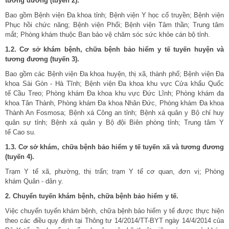
tương
đương (tuyến 2).
Bao gồm Bệnh viện Đa khoa tỉnh; Bệnh viện Y học cổ truyền; Bệnh viện
Phục hồi chức năng; Bệnh viện Phổi; Bệnh viện Tâm thần; Trung tâm
mắt; Phòng khám thuộc Ban bảo vệ chăm sóc sức khỏe cán bộ tỉnh.
1.2. Cơ
sở
khám bệnh, chữa bệnh bảo hiểm y tế tuyến huyện và
tương đương (tuyến 3).
Bao gồm các Bệnh viện Đa khoa huyện, thị xã, thành phố; Bệnh viện Đa
khoa Sài Gòn - Hà Tĩnh; Bệnh viện Đa khoa khu vực Cửa khẩu Quốc
tế Cầu Treo; Phòng khám Đa khoa khu vực Đức Lĩnh; Phòng khám đa
khoa Tân Thành, Phòng khám Đa khoa Nhân Đức, Phòng khám Đa khoa
Thành An Fosmosa; Bệnh xá Công an tỉnh; Bệnh xá quân y Bộ chỉ huy
quân sự tỉnh; Bệnh xá quân y Bộ đội Biên phòng tỉnh; Trung tâm Y
tế Cao su.
1.3. Cơ
sở khám, chữa bệnh bảo hiểm
y tế tuyế
n xã và tương đương
(tuyến 4).
Trạm Y tế xã, phường, thị trấn; trạm Y tế cơ quan, đơn vị; Phòng
khám Quân - dân y.
2. Chuyển tuyến khám bệnh, chữa bệnh bảo hiểm y tế.
Việc chuyển tuyến khám bệnh, chữa bệnh bảo hiểm y tế được thực hiện
theo các điều quy định tại Thông tư
14/2014/TT-BYT
ngày 14/4/2014 của