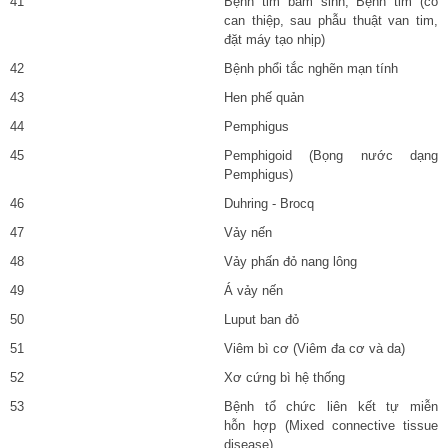
41
Bệnh tim bẩm sinh; Bệnh tim (có
can thiệp, sau phẫu thuật van tim,
đặt máy tạo nhịp)
42
Bệnh phổi tắc nghẽn mạn tính
43
Hen phế quản
44
Pemphigus
45
Pemphigoid (Bọng nước dạng
Pemphigus)
46
Duhring - Brocq
47
Vảy nến
48
Vảy phấn đỏ nang lông
49
Á vảy nến
50
Luput ban đỏ
51
Viêm bì cơ (Viêm đa cơ và da)
52
Xơ cứng bì hệ thống
53
Bệnh tổ chức liên kết tự miễn
hỗn hợp (Mixed connective tissue
disease)