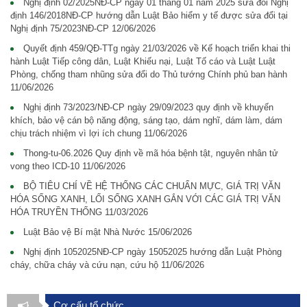
Nghị định 02/2025NĐ-CP ngày 01 tháng 01 năm 2025 sửa đổi Nghị
định 146/2018NĐ-CP hướng dẫn Luật Bảo hiểm y tế được sửa đổi tại
Nghị định 75/2023NĐ-CP
12/06/2026
Quyết định 459/QĐ-TTg ngày 21/03/2026 về Kế hoạch triển khai thi
hành Luật Tiếp công dân, Luật Khiếu nại, Luật Tố cáo và Luật Luật
Phòng, chống tham nhũng sửa đổi do Thủ tướng Chính phủ ban hành
11/06/2026
Nghị định 73/2023/NĐ-CP ngày 29/09/2023 quy định về khuyến
khích, bảo vệ cán bộ năng động, sáng tạo, dám nghĩ, dám làm, dám
chịu trách nhiệm vì lợi ích chung
11/06/2026
Thong-tu-06.2026 Quy định về mã hóa bệnh tật, nguyên nhân tử
vong theo ICD-10
11/06/2026
BỘ TIÊU CHÍ VỀ HỆ THỐNG CÁC CHUẨN MỰC, GIÁ TRỊ VĂN
HÓA SỐNG XANH, LỐI SỐNG XANH GẮN VỚI CÁC GIÁ TRỊ VĂN
HÓA TRUYỀN THỐNG
11/03/2026
Luật Bảo vệ Bí mật Nhà Nước
15/06/2026
Nghị định 1052025NĐ-CP ngày 15052025 hướng dẫn Luật Phòng
cháy, chữa cháy và cứu nạn, cứu hộ
11/06/2026
Cơ cấu tổ chức