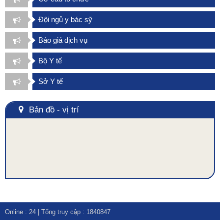
Đội ngủ y bác sỹ
Báo giá dịch vụ
Bộ Y tế
Sở Y tế
Bản đồ - vị trí
Online :
24
| Tổng truy cập :
1840847