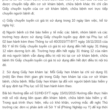
được chuyển tiếp đến cơ sở khám bệnh, chữa bệnh khác thì chỉ cần
Giấy chuyển tuyến của cơ sở khám bệnh, chữa bệnh nơi trực tiếp
chuyển người bệnh đi;
c) Giấy chuyển tuyến có giá trị sử dụng trong 10 ngày làm việc, kể từ
ngày ký;
d) Người bệnh có thẻ bảo hiểm y tế mắc các bệnh, nhóm bệnh và các
trường hợp được sử dụng Giấy chuyển tuyến quy định tại Phụ lục số
02 ban hành kèm theo Thông tư số
40/2015/TT-BYT
ngày 16/11/2015 của
Bộ Y tế thì Giấy chuyển tuyến có giá trị sử dụng đến hết ngày 31 tháng
12 năm dương lịch đó. Trường hợp đến hết ngày 31 tháng 12 của năm
đó mà người bệnh vẫn đang điều trị nội trú tại cơ sở khám bệnh, chữa
bệnh thì Giấy chuyển tuyến có giá trị sử dụng đến hết đợt điều trị nội trú
đó.
2. Sử dụng Giấy hẹn khám lại: Mỗi Giấy hẹn khám lại chỉ sử dụng 01
(một) lần theo thời gian ghi trong Giấy hẹn khám lại của cơ sở khám
bệnh, chữa bệnh. Mẫu Giấy hẹn khám lại đối với người bệnh bảo hiểm y
tế quy định tại Phụ lục số 02 ban hành kèm theo.
Bãi bỏ Hướng dẫn số
51/HD-SYT
ngày 15/01/2015 Hướng dẫn thực hiện
một số nội dung liên quan đến khám bệnh, chữa bệnh bảo hiểm y tế.
Trong quá trình thực hiện, nếu có khó khăn, vướng mắc đề nghị Thủ
trưởng các đơn vị phản ánh về Sở Y tế (Phòng Nghiệp vụ Y) để kịp thời