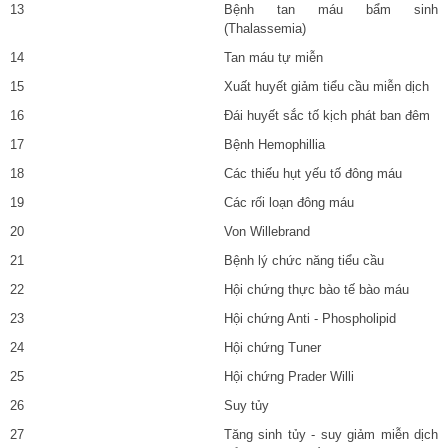
13
Bệnh tan máu bẩm sinh
(Thalassemia)
14
Tan máu tự miễn
15
Xuất huyết giảm tiểu cầu miễn dịch
16
Đái huyết sắc tố kịch phát ban đêm
17
Bệnh Hemophillia
18
Các thiếu hụt yếu tố đông máu
19
Các rối loạn đông máu
20
Von Willebrand
21
Bệnh lý chức năng tiểu cầu
22
Hội chứng thực bào tế bào máu
23
Hội chứng Anti - Phospholipid
24
Hội chứng Tuner
25
Hội chứng Prader Willi
26
Suy tủy
27
Tăng sinh tủy - suy giảm miễn dịch