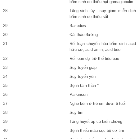
bẩm sinh do thiếu hụt gamaglobulin
28
Tăng sinh tủy - suy giảm miễn dịch
bẩm sinh do thiếu sắt
29
Basedow
30
Đái tháo đường
31
Rối loạn chuyển hóa bẩm sinh acid
hữu cơ, acid amin, acid béo
32
Rối loạn dự trữ thể tiêu bào
33
Suy tuyến giáp
34
Suy tuyến yên
35
Bệnh tâm thần *
36
Parkinson
37
Nghe kém ở trẻ em dưới 6 tuổi
38
Suy tim
39
Tăng huyết áp có biến chứng
40
Bệnh thiếu máu cục bộ cơ tim