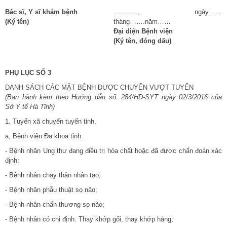
Bác sĩ, Y sĩ khám bệnh
............, ngày……
(Ký tên)
tháng…….năm……
Đại diện Bệnh viện
(Ký tên, đóng dấu)
PHỤ LỤC SỐ 3
DANH SÁCH CÁC MẶT BỆNH ĐƯỢC CHUYỂN VƯỢT TUYẾN
(Ban hành kèm theo Hướng dẫn số: 284
/HD-SYT ngày 02
/3/2016 của
Sở
Y tế Hà Tĩnh)
1. Tuyến xã chuyển tuyến tỉnh.
a, Bệnh viện Đa khoa tỉnh.
- Bệnh nhân Ung thư đang điều trị hóa chất hoặc đã được chẩn đoán xác
định;
- Bệnh nhân chạy thận nhân tạo;
- Bệnh nhân phẫu thuật sọ não;
- Bệnh nhân chấn thương sọ não;
- Bệnh nhân có chỉ định: Thay khớp gối, thay khớp háng;