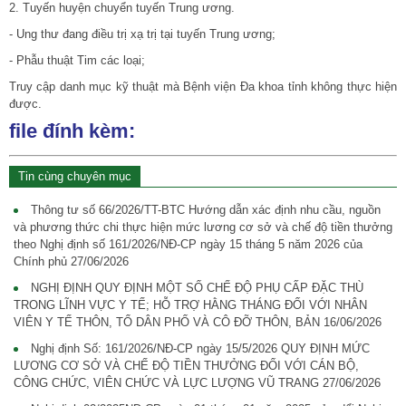
2. Tuyến huyện chuyển tuyến Trung ương.
- Ung thư đang điều trị xạ trị tại tuyến Trung ương;
- Phẫu thuật Tim các loại;
Truy cập danh mục kỹ thuật mà Bệnh viện Đa khoa tỉnh không thực hiện
được.
file đính kèm:
Tin cùng chuyên mục
Thông tư số 66/2026/TT-BTC Hướng dẫn xác định nhu cầu, nguồn
và phương thức chi thực hiện mức lương cơ sở và chế độ tiền thưởng
theo Nghị định số 161/2026/NĐ-CP ngày 15 tháng 5 năm 2026 của
Chính phủ
27/06/2026
NGHỊ ĐỊNH QUY ĐỊNH MỘT SỐ CHẾ ĐỘ PHỤ CẤP ĐẶC THÙ
TRONG LĨNH VỰC Y TẾ; HỖ TRỢ HẰNG THÁNG ĐỐI VỚI NHÂN
VIÊN Y TẾ THÔN, TỔ DÂN PHỐ VÀ CÔ ĐỠ THÔN, BẢN
16/06/2026
Nghị định Số: 161/2026/NĐ-CP ngày 15/5/2026 QUY ĐỊNH MỨC
LƯƠNG CƠ SỞ VÀ CHẾ ĐỘ TIỀN THƯỞNG ĐỐI VỚI CÁN BỘ,
CÔNG CHỨC, VIÊN CHỨC VÀ LỰC LƯỢNG VŨ TRANG
27/06/2026