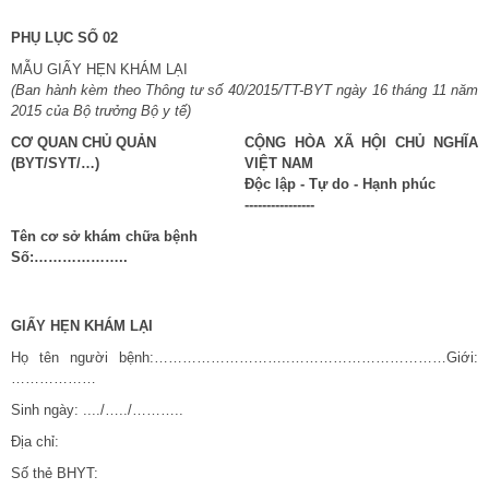
PHỤ LỤC SỐ 02
MẪU GIẤY HẸN KHÁM LẠI
(Ban hành kèm theo Thông tư số
40/2015/TT-BYT
ngày 16 tháng 11
năm
201
5 của
Bộ trưởng
Bộ
y t
ế)
CƠ QUAN CHỦ QUẢN
CỘNG HÒA XÃ HỘI CHỦ NGHĨA
(BYT/SYT/…)
VIỆT NAM
Độc lập - Tự do - Hạnh phúc
----------------
Tên cơ sở khám chữa bệnh
Số:………………..
GIẤY HẸN KHÁM LẠI
Họ tên người bệnh:………………………..……………………………Giới:
………………
Sinh ngày: ..../…../………..
Địa chỉ:
Số thẻ BHYT: