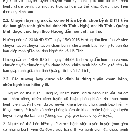
Bộ Y tế về chuyển tuyến chuyên môn kỹ thuật giữa các cơ sở khám
bệnh, chữa bệnh, trừ một số trường hợp cụ thể khác được thực hiện
theo quy định sau:
2.1. Chuyển tuyến giữa các cơ
sở
khám bệnh, chữa bệnh BHYT trên
địa bàn giáp ranh giữa
hai tỉnh: Hà Tĩ
nh - Nghệ An; Hà Tĩnh - Quả
ng
Bình được
thực hiện theo Hướng dẫn liên tỉnh
, cụ thể:
Hướng dẫn số 2314/HD-SYT ngày 15/9/2015 Hướng dẫn liên tỉnh về việc
chuyển tuyến chuyển tuyến khám bệnh, chữa bệnh bảo hiểm y tế trên địa
bàn giáp ranh giữa hai tỉnh Nghệ An và Hà Tĩnh;
Hướng dẫn số 1484/HD-SYT ngày 19/8/2015 Hướng dẫn liên tỉnh về việc
chuyển tuyến chuyển tuyến khám bệnh, chữa bệnh bảo hiểm y tế trên địa
bàn giáp ranh giữa hai tỉnh Quảng Bình và Hà Tĩnh;
2.2. Các trường
hợp
được
xác định là đúng tuyế
n khám bệnh,
chữa
bệnh bảo hiểm y tế.
1. Người có thẻ BHYT đăng ký khám bệnh, chữa bệnh ban đầu tại cơ
sở khám bệnh, chữa bệnh tuyến xã hoặc phòng khám đa khoa hoặc
bệnh viện tuyến huyện được quyền khám bệnh, chữa bệnh bảo hiểm y
tế tại trạm y tế tuyến xã hoặc phòng khám đa khoa, hoặc bệnh viện tuyến
huyện trong địa bàn tỉnh
(không c
ần
giấ
y giới thiệu chuyể
n tuyế
n)
.
2. Người có thẻ bảo hiểm y tế được bệnh viện tuyến huyện (bao gồm
cả những bệnh viện đã được xếp hạng II) và bệnh viện đa khoa, bệnh