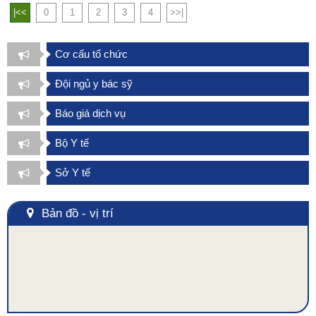
|<<
0
1
2
3
4
>>|
Cơ cấu tổ chức
Đội ngủ y bác sỹ
Báo giá dịch vụ
Bộ Y tế
Sở Y tế
Bản đồ - vị trí