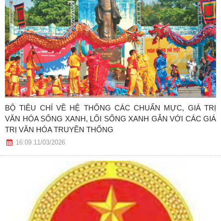
BỘ TIÊU CHÍ VỀ HỆ THỐNG CÁC CHUẨN MỰC, GIÁ TRỊ
VĂN HÓA SỐNG XANH, LỐI SỐNG XANH GẮN VỚI CÁC GIÁ
TRỊ VĂN HÓA TRUYỀN THỐNG
16:09 11/03/2026