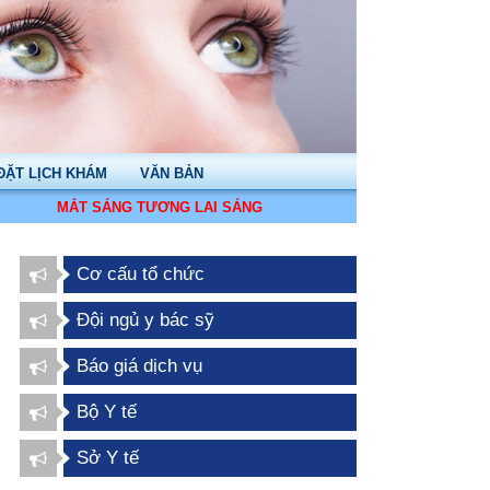
ĐẶT LỊCH KHÁM
VĂN BẢN
MẮT SÁNG TƯƠNG LAI SÁNG
Cơ cấu tổ chức
Đội ngủ y bác sỹ
Báo giá dịch vụ
Bộ Y tế
Sở Y tế