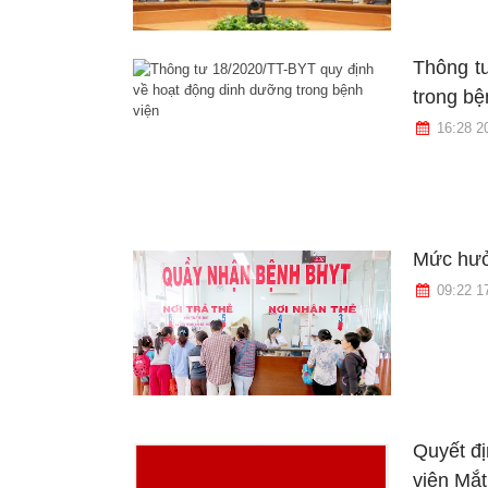
Thông t
trong bệ
16:28 2
Mức hưở
09:22 1
Quyết đị
viện Mắ