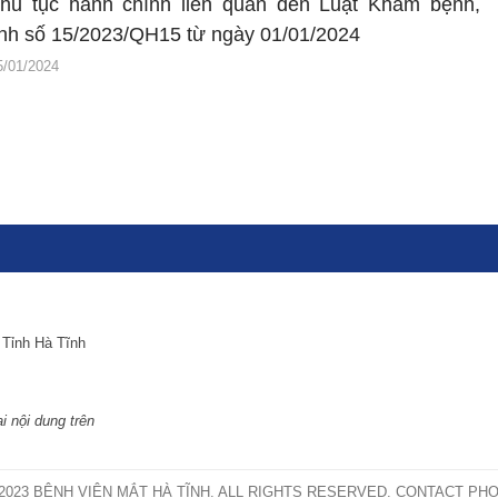
thủ tục hành chính liên quan đến Luật Khám bệnh,
nh số 15/2023/QH15 từ ngày 01/01/2024
5/01/2024
 Tỉnh Hà Tĩnh
i nội dung trên
2023 BỆNH VIỆN MẮT HÀ TĨNH. ALL RIGHTS RESERVED. CONTACT PHON