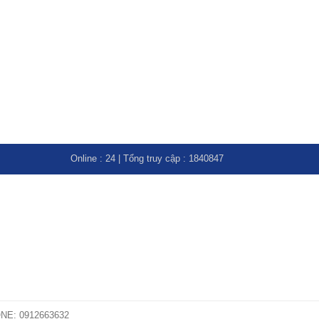
Online :
24
| Tổng truy cập :
1840847
E: 0912663632