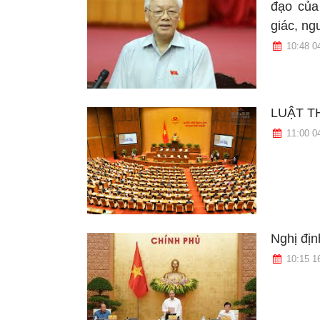
đạo của
giác, ng
10:48 0
LUẬT T
11:00 0
Nghị địn
10:15 1