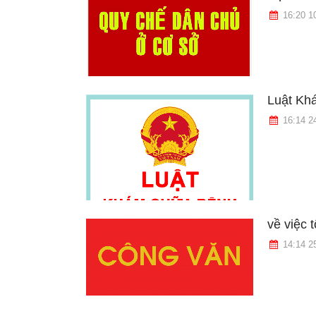
16:20 1
Luật Kh
16:14 2
về việc 
14:14 2