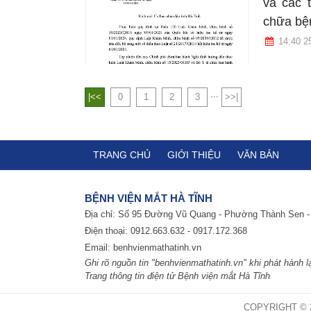
và các 
chữa bệ
14:40 2
...
|<<
0
1
2
3
>>|
TRANG CHỦ
GIỚI THIỆU
VĂN BẢN
BỆNH VIỆN MẮT HÀ TĨNH
Địa chỉ: Số 95 Đường Vũ Quang - Phường Thành Sen -
Điện thoại: 0912.663.632 - 0917.172.368
Email:
benhvienmathatinh.vn
Ghi rõ nguồn tin "benhvienmathatinh.vn" khi phát hành lạ
Trang thông tin điện tử Bệnh viện mắt Hà Tĩnh
COPYRIGHT © 