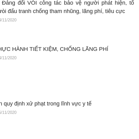
 Đảng đối VÓI công tác bảo vệ người phát hiện, tố
ưòi đấu tranh chống tham nhũng, lãng phí, tiêu cực
4/11/2020
HỰC HÀNH TIẾT KIỆM, CHỐNG LÃNG PHÍ
4/11/2020
h quy định xử phạt trong lĩnh vực y tế
6/11/2020