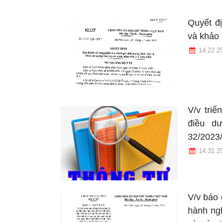
Quyết đị
và khảo 
14:22 2
V/v triể
điều d
32/2023
14:31 2
V/v báo 
hành ng