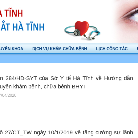
UYÊN KHOA
DỊCH VỤ KHÁM CHỮA BỆNH
LỊCH CÔNG TÁC
n 284/HD-SYT của Sở Y tế Hà Tĩnh về Hướng dẫn
tuyến khám bệnh, chữa bệnh BHYT
7/04/2020
 số 27/CT_TW ngày 10/1/2019 về tăng cường sự lãnh