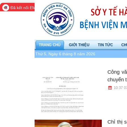
Đã kết nối EMC
TRANG CHỦ
GIỚI THIỆU
TIN TỨC
CH
Thứ 5, Ngày 6 tháng 8 năm 2026
Công vă
chuyển 
10:37 0
Chỉ thị